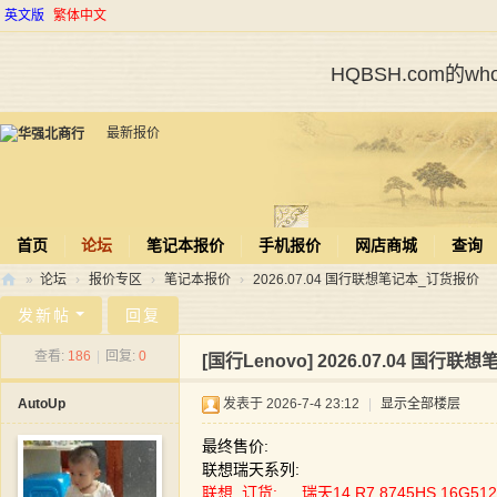
英文版
繁体中文
HQBSH.com的
最新报价
首页
论坛
笔记本报价
手机报价
网店商城
查询
»
论坛
›
报价专区
›
笔记本报价
›
2026.07.04 国行联想笔记本_订货报价
华
发新帖
回复
强
查看:
186
|
回复:
0
[国行Lenovo]
2026.07.04 国行
北
AutoUp
发表于 2026-7-4 23:12
|
显示全部楼层
商
行
最终售价:
联想瑞天系列:
联想_订货: 瑞天14 R7 8745HS 16