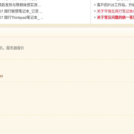
 续航发热与降频体感实测 ...
客戶的P16工作站，升級到
8.07 国行联想笔记本_订货 ...
关于华强北商行笔记本产品
.07 国行Thinkpad笔记本_ ...
关于常见问题的统一答复 
一体机，服务器报价
uo