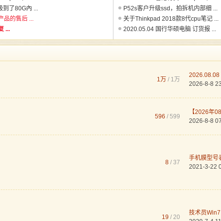
了80G內 ...
P52s客户升级ssd，拍拆机内部细 ...
的售后 ...
关于Thinkpad 2018款8代cpu笔记 ...
...
2020.05.04 国行华硕电脑 订货报 ...
2026.08.0
1万
/
1万
2026-8-8 2
【2026年0
596
/ 599
2026-8-8 0
手机膜型号
8
/ 37
2021-3-22 
技术员Win7
19
/ 20