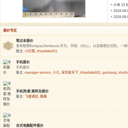
小米 15
2026.0
1
2
3
4
5
6
7
8
9
10
2026.08
报价专区
笔记本报价
发布联想thinkpad,thinkbook,华为，华硕，DELL，以及联想台式机，
版主:
小红帽
,
zhiyefatie001
手机报价
手机报价
版主:
manager-service
,
小凡
,
深圳易天下
,
zhiyefatie001
,
guohang
,
shuih
手机壳/套 图样及报价
版主:
飞捷通信
,
路路
台式电脑配件报价