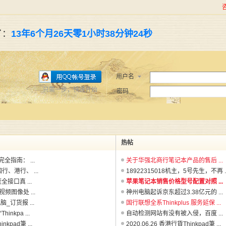
了：
13年6个月26天零1小时38分钟25秒
用户名
只需一步，快速开始
密码
热帖
完全指南： ...
关于华强北商行笔记本产品的售后 ...
行、港行、 ...
18922315018机主，5号先生，不再 ..
角度全接口真 ...
苹果笔记本销售价格型号配置对照 ...
频图像处 ...
神州电脑起诉京东超过3.38亿元的 ...
脑_订货报 ...
国行联想全系Thinkplus 服务延保 ...
nkpa ...
自动检测网站有没有被入侵，百度 ...
nkpad筆 ...
2020.06.26 香港行貨Thinkpad筆 ...