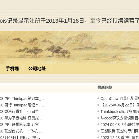
whois记录显示注册于2013年1月18日，至今已经持续运营
手机端
公司地址
最新回复
.08 国行Thinkpad笔记本_ ...
OpenClaw 向量化配置
.08 国行Thinkpad笔记本_ ...
【2025年06月22日】国
.08 香港行貨Thinkpad筆 ...
Thinkbook ultra7多
8.08 华为平板电脑 订货报 ...
从coco李玟去世谈到音视
8.08 国行联想笔记本 订货 ...
2024.09.08 国行联想电
8.08 联想台式机、一体机 ...
联想败诉!联想与专门网“Thi
年08月08日】国行、港行、 ...
2023.12.28 香港行貨Thi