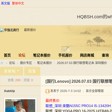
英文版
繁体中文
HQBSH.com
最新报价
首页
论坛
笔记本报价
手机报价
网店商城
查询
»
论坛
›
报价专区
›
笔记本报价
›
2026.07.03 国行联想笔记本 深圳报价
华
发新帖
回复
强
查看:
269
|
回复:
0
[国行Lenovo]
2026.07.03 国行联
北
AutoUp
发表于 2026-7-3 14:02
|
显示全部楼层
商
行
最终售价:
联想_深圳:来酷N155C PRO14 I5-13420H 
联想_深圳:YOGA PRO 16-2025 UITRA9-