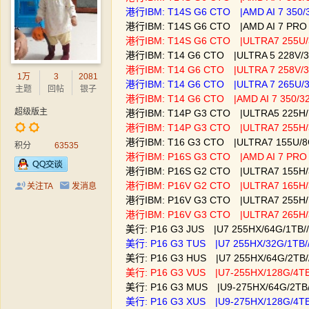
港行IBM: T14S G6 CTO |AMD AI 7 350
港行IBM: T14S G6 CTO |AMD AI 7 PRO
港行IBM: T14S G6 CTO |ULTRA7 255U
港行IBM: T14 G6 CTO |ULTRA 5 228V/
港行IBM: T14 G6 CTO |ULTRA 7 258V/
1万
3
2081
港行IBM: T14 G6 CTO |ULTRA 7 265U
主题
回帖
银子
港行IBM: T14 G6 CTO |AMD AI 7 350/
超级版主
港行IBM: T14P G3 CTO |ULTRA5 225H/1
港行IBM: T14P G3 CTO |ULTRA7 255H/
港行IBM: T16 G3 CTO |ULTRA7 155U/
积分
63535
港行IBM: P16S G3 CTO |AMD AI 7 PR
港行IBM: P16S G2 CTO |ULTRA7 155H
港行IBM: P16V G2 CTO |ULTRA7 165H/
关注TA
发消息
港行IBM: P16V G3 CTO |ULTRA7 255H/
港行IBM: P16V G3 CTO |ULTRA7 265H/
美行: P16 G3 JUS |U7 255HX/64G/1TB
美行: P16 G3 TUS |U7 255HX/32G/1TB
美行: P16 G3 HUS |U7 255HX/64G/2TB
美行: P16 G3 VUS |U7-255HX/128G/4T
美行: P16 G3 MUS |U9-275HX/64G/2TB
美行: P16 G3 XUS |U9-275HX/128G/4T