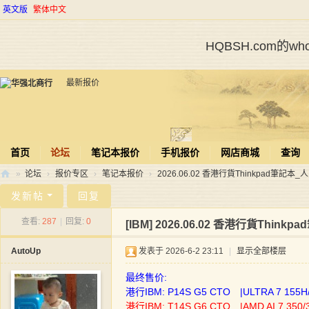
英文版
繁体中文
HQBSH.com的
最新报价
首页
论坛
笔记本报价
手机报价
网店商城
查询
»
论坛
›
报价专区
›
笔记本报价
›
2026.06.02 香港行貨Thinkpad筆記本_人
华
发新帖
回复
强
查看:
287
|
回复:
0
[IBM]
2026.06.02 香港行貨Thin
北
AutoUp
发表于 2026-6-2 23:11
|
显示全部楼层
商
行
最终售价:
港行IBM: P14S G5 CTO |ULTRA 7 155H
港行IBM: T14S G6 CTO |AMD AI 7 350