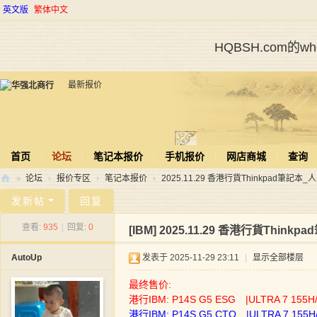
英文版
繁体中文
HQBSH.com的
最新报价
首页
论坛
笔记本报价
手机报价
网店商城
查询
»
论坛
›
报价专区
›
笔记本报价
›
2025.11.29 香港行貨Thinkpad筆記本_人
华
发新帖
回复
强
查看:
935
|
回复:
0
[IBM]
2025.11.29 香港行貨Think
北
AutoUp
发表于 2025-11-29 23:11
|
显示全部楼层
商
行
最终售价:
港行IBM: P14S G5 ESG |ULTRA 7 155H
港行IBM: P14S G5 CTO |ULTRA 7 155H