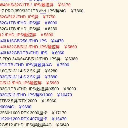
8840HS/32G1TB /_IPS/触控屏 ￥6170
7 PRO 350/32G1TB /
fhd
_IPS/屏/4G ￥7360
/32G/512 /FHD_IPS屏 ￥7750
/32G/1TB /FHD_IPS/屏 ￥8090
/32G/1TB /FHD_IPS/屏 ￥8230
/512 /FHD_IPS/触控屏 ￥5890
40U/16GB/256 /FHD_IPS ￥4470
840U/32GB/512 /FHD_IPS/触控屏 ￥5860
840U/32GB/1TB /FHD_IPS ￥6060
5 PRO 340/64GB/512/FHD_IPS屏 ￥6380
32G/1TB /FHD_IPS/屏触屏/4G ￥7590
6G/512/ 14.5 2.5K 屏 ￥6280
2G/512/ 14.5 2.5K 屏 ￥7390
/8G/512 /FHD_IPS触控屏 ￥5960
/32G/1TB /FHD_IPS/触控屏/X500 ￥9090
32G/512 /FHD_IPS/屏/X1000 ￥10470
/2TB/2.5屏/RTX 2000 ￥15960
A2000/4G ￥9690
T 2560*1600 RTX 2000显卡 ￥17170
T 1920*1200 RTX 4070显卡 ￥16470
32G/512 /FHD_IPS/屏触屏/4G ￥6840