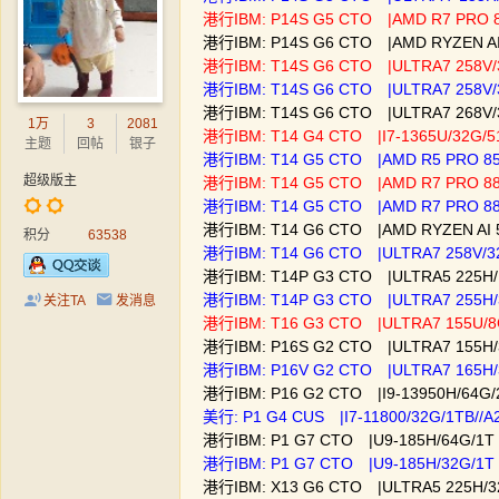
港行IBM: P14S G5 CTO |AMD R7 PRO 
港行IBM: P14S G6 CTO |AMD RYZEN AI 
港行IBM: T14S G6 CTO |ULTRA7 258V
港行IBM: T14S G6 CTO |ULTRA7 258V
港行IBM: T14S G6 CTO |ULTRA7 268V
1万
3
2081
港行IBM: T14 G4 CTO |I7-1365U/32G
主题
回帖
银子
港行IBM: T14 G5 CTO |AMD R5 PRO 85
超级版主
港行IBM: T14 G5 CTO |AMD R7 PRO 8
港行IBM: T14 G5 CTO |AMD R7 PRO 8
港行IBM: T14 G6 CTO |AMD RYZEN AI 
积分
63538
港行IBM: T14 G6 CTO |ULTRA7 258V/
港行IBM: T14P G3 CTO |ULTRA5 225H/1
港行IBM: T14P G3 CTO |ULTRA7 255H/3
关注TA
发消息
港行IBM: T16 G3 CTO |ULTRA7 155U
港行IBM: P16S G2 CTO |ULTRA7 155H
港行IBM: P16V G2 CTO |ULTRA7 165H/
港行IBM: P16 G2 CTO |I9-13950H/64G
美行: P1 G4 CUS |I7-11800/32G/1TB//
港行IBM: P1 G7 CTO |U9-185H/64G/1
港行IBM: P1 G7 CTO |U9-185H/32G/1
港行IBM: X13 G6 CTO |ULTRA5 225H/