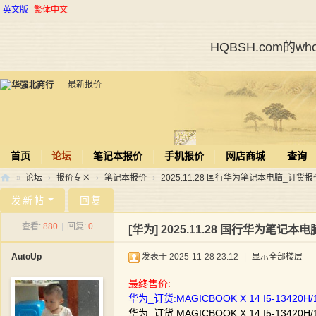
英文版
繁体中文
HQBSH.com的
最新报价
首页
论坛
笔记本报价
手机报价
网店商城
查询
»
论坛
›
报价专区
›
笔记本报价
›
2025.11.28 国行华为笔记本电脑_订货报
华
发新帖
回复
强
查看:
880
|
回复:
0
[华为]
2025.11.28 国行华为笔记本
北
AutoUp
发表于 2025-11-28 23:12
|
显示全部楼层
商
行
最终售价:
华为_订货:MAGICBOOK X 14 I5-13420H
华为_订货:MAGICBOOK X 14 I5-13420H/