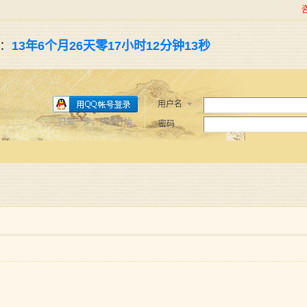
了：
13年6个月26天零17小时12分钟14秒
用户名
只需一步，快速开始
密码