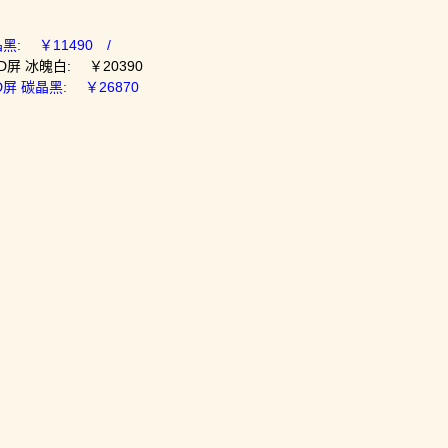
碳晶黑: ￥11490 /
LED屏 冰魄白: ￥20390
LED屏 碳晶黑: ￥26870