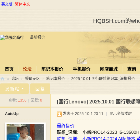
英文版
繁体中文
HQBSH.com的
最新报价
首页
论坛
笔记本报价
手机报价
网店商城
查询
»
论坛
›
报价专区
›
笔记本报价
›
2025.10.01 国行联想笔记本_深圳报价
华
发新帖
回复
强
查看:
1356
|
回复:
0
[国行Lenovo]
2025.10.01 国行
北
AutoUp
发表于 2025-10-1 23:11
|
显示全部楼层
商
行
最终售价:
联想_深圳: 小新PRO14-2023 I5-13500H
联想_深圳: 小新PRO14-2024 AI超能本 英特