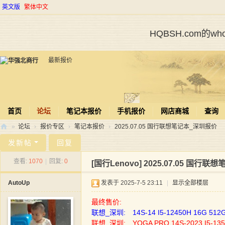
英文版
繁体中文
HQBSH.com的
最新报价
首页
论坛
笔记本报价
手机报价
网店商城
查询
»
论坛
›
报价专区
›
笔记本报价
›
2025.07.05 国行联想笔记本_深圳报价
华
发新帖
回复
强
查看:
1070
|
回复:
0
[国行Lenovo]
2025.07.05 国行
北
AutoUp
发表于 2025-7-5 23:11
|
显示全部楼层
商
行
最终售价:
联想_深圳: 14S-14 I5-12450H 16G 
联想_深圳: YOGA PRO 14S-2023 I5-1