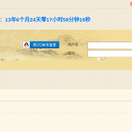
了：
13年6个月24天零17小时58分钟20秒
用户名
只需一步，快速开始
密码