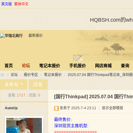
英文版
繁体中文
HQBSH.com的
最新报价
首页
论坛
笔记本报价
手机报价
网店商城
查询
»
论坛
›
报价专区
›
笔记本报价
›
2025.07.04 国行Thinkpad笔记本_深圳
华
发新帖
回复
强
查看:
1717
|
回复:
0
[国行Thinkpad]
2025.07.04 国行
北
AutoUp
发表于 2025-7-4 23:11
|
显示全部楼层
商
行
最终售价:
深圳现货主推机型:
>>>>>>>>>>>>>>>>>>