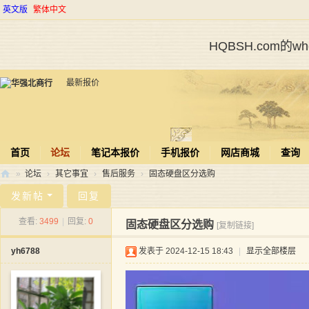
英文版
繁体中文
HQBSH.com的
最新报价
首页
论坛
笔记本报价
手机报价
网店商城
查询
»
论坛
›
其它事宜
›
售后服务
›
固态硬盘区分选购
华
发新帖
回复
强
查看:
3499
|
回复:
0
固态硬盘区分选购
[复制链接]
北
yh6788
发表于 2024-12-15 18:43
|
显示全部楼层
商
行