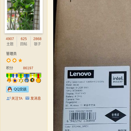
4907
625
2868
主题
回帖
银子
管理员
积分
86197
关注TA
发消息