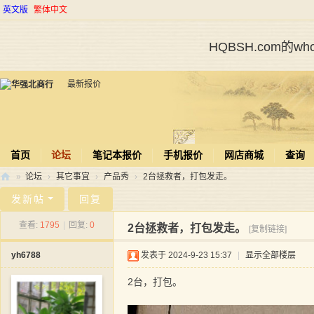
英文版
繁体中文
HQBSH.com的
最新报价
首页
论坛
笔记本报价
手机报价
网店商城
查询
»
论坛
›
其它事宜
›
产品秀
›
2台拯救者，打包发走。
华
发新帖
回复
强
查看:
1795
|
回复:
0
2台拯救者，打包发走。
[复制链接]
北
yh6788
发表于 2024-9-23 15:37
|
显示全部楼层
商
行
2台，打包。