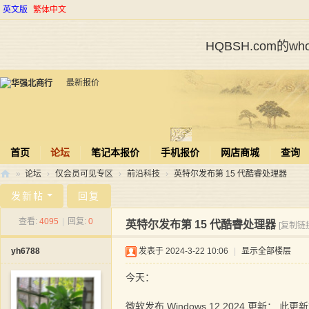
英文版
繁体中文
HQBSH.com的
最新报价
首页
论坛
笔记本报价
手机报价
网店商城
查询
»
论坛
›
仅会员可见专区
›
前沿科技
›
英特尔发布第 15 代酷睿处理器
华
发新帖
回复
强
查看:
4095
|
回复:
0
英特尔发布第 15 代酷睿处理器
[复制链
北
yh6788
发表于 2024-3-22 10:06
|
显示全部楼层
商
行
今天：
微软发布 Windows 12 2024 更