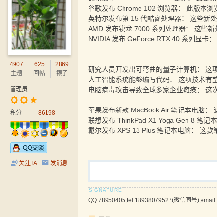
谷歌发布 Chrome 102 浏览器： 此
英特尔发布第 15 代酷睿处理器： 这些
AMD 发布锐龙 7000 系列处理器： 这
NVIDIA 发布 GeForce RTX 40 系
4907
625
2869
研究人员开发出可弯曲的量子计算机： 这
主题
回帖
银子
人工智能系统能够编写代码： 这项技术有
电脑病毒攻击导致全球多家企业瘫痪： 这
管理员
苹果发布新款 MacBook Air
笔记本
电脑： 
积分
86198
联想发布 ThinkPad X1 Yoga G
戴尔发布 XPS 13 Plus 笔记本电脑
关注TA
发消息
QQ:78950405,tel:18938079527(微信同号),email