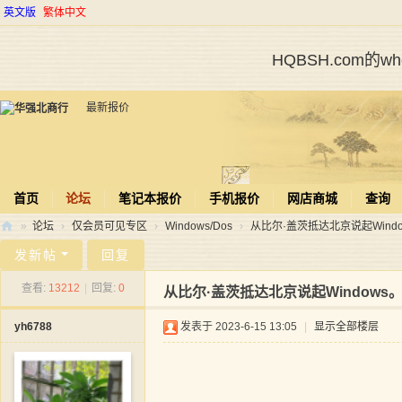
英文版
繁体中文
HQBSH.com的
最新报价
首页
论坛
笔记本报价
手机报价
网店商城
查询
»
论坛
›
仅会员可见专区
›
Windows/Dos
›
从比尔·盖茨抵达北京说起Windo
华
发新帖
回复
强
查看:
13212
|
回复:
0
从比尔·盖茨抵达北京说起Windows
北
yh6788
发表于 2023-6-15 13:05
|
显示全部楼层
商
行