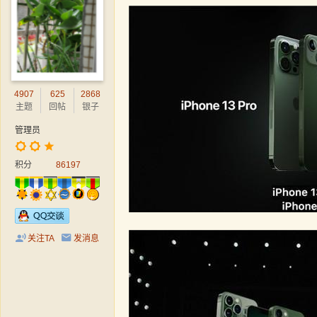
4907
625
2868
主题
回帖
银子
管理员
积分
86197
关注TA
发消息