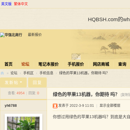
英文版
繁体中文
HQBSH.com的
最新报价
首页
论坛
笔记本报价
手机报价
网店商城
查询
»
论坛
›
手机区
›
手机信息
›
绿色的苹果13机器，你期待 吗？
华
发新帖
回复
强
查看:
4954
|
回复:
0
绿色的苹果13机器，你期待 吗？
[复制
北
yh6788
发表于 2022-3-9 11:01
|
显示全部楼层
商
行
你想过用绿色的苹果13机器吗？到底是大