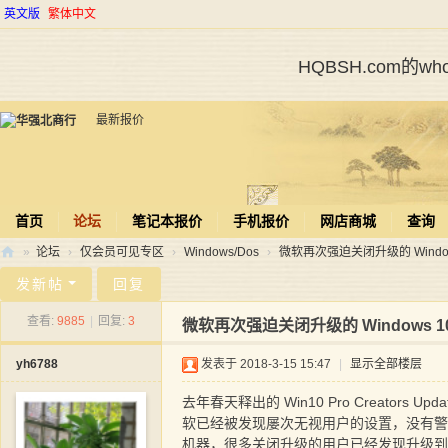
英文版
繁体中文
HQBSH.com的
最新报价
首页
论坛
笔记本报价
手机报价
网店商城
查询
»
论坛
›
仅会员可见专区
›
Windows/Dos
›
微软再次强迫关闭升级的 Window
华
发新帖
回复
强
查看:
9885
|
回复:
3
微软再次强迫关闭升级的 Windows 1
北
yh6788
发表于 2018-3-15 15:47
|
显示全部楼层
商
行
去年春天释出的 Win10 Pro Crea
软已经被发现屡次无视用户的设置，没有警告或
机器，很多关闭升级的用户已经发现升级到