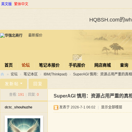
英文版
繁体中文
HQBSH.com的
最新报价
首页
论坛
笔记本报价
手机报价
网店商城
查询
»
论坛
›
笔记本区
›
IBM(Thinkpad)
›
SuperAGI 慎用：资源占用严重的真相
华
发新帖
回复
强
查看:
191
|
回复:
0
SuperAGI 慎用：资源占用严重的真
北
dctc_shouhuzhe
发表于 2026-7-1 06:02
|
显示全部楼层
商
行