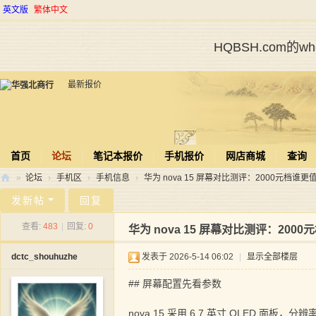
英文版
繁体中文
HQBSH.com的
最新报价
首页
论坛
笔记本报价
手机报价
网店商城
查询
»
论坛
›
手机区
›
手机信息
›
华为 nova 15 屏幕对比测评：2000元档谁更值得
华
发新帖
回复
强
查看:
483
|
回复:
0
华为 nova 15 屏幕对比测评：200
北
dctc_shouhuzhe
发表于 2026-5-14 06:02
|
显示全部楼层
商
行
## 屏幕配置先看参数
nova 15 采用 6.7 英寸 OLED 面板，分