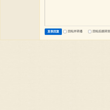
回帖并转播
回帖后跳转
发表回复