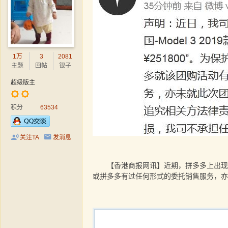
1万
3
2081
主题
回帖
银子
超级版主
积分
63534
关注TA
发消息
【香港商报网讯】近期，拼多多上出现201
或拼多多有过任何形式的委托销售服务，亦