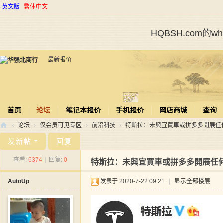
英文版
繁体中文
HQBSH.com的
最新报价
首页
论坛
笔记本报价
手机报价
网店商城
查询
»
论坛
›
仅会员可见专区
›
前沿科技
›
特斯拉：未與宜買車或拼多多開展任何合
华
发新帖
回复
强
查看:
6374
|
回复:
0
特斯拉：未與宜買車或拼多多開展任
北
AutoUp
发表于 2020-7-22 09:21
|
显示全部楼层
商
行